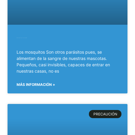
Principales parásitos externos en perros y gatos. (2ªparte)
Los mosquitos Son otros parásitos pues, se
alimentan de la sangre de nuestras mascotas.
Pequeños, casi invisibles, capaces de entrar en
nuestras casas, no es
MÁS INFORMACIÓN »
PRECAUCIÓN