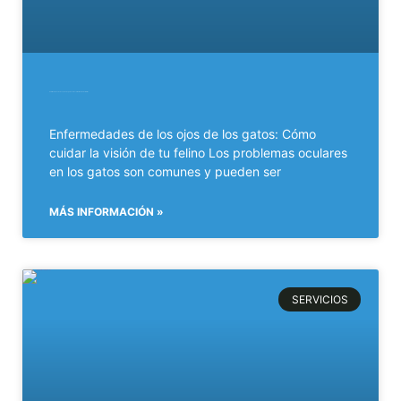
Enfermedades de los ojos de los gatos: Cómo cuidar la visión de tu felino​
Enfermedades de los ojos de los gatos: Cómo
cuidar la visión de tu felino Los problemas oculares
en los gatos son comunes y pueden ser
MÁS INFORMACIÓN »
SERVICIOS