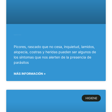
Principales parásitos externos en perros y gatos.
Picores, rascado que no cesa, inquietud, lamidos,
alopecia, costras y heridas pueden ser algunos de
los síntomas que nos alerten de la presencia de
parásitos
MÁS INFORMACIÓN »
HIGIENE