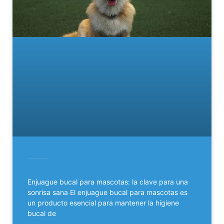
Enjuague bucal para mascotas: la clave para una sonrisa sana
Enjuague bucal para mascotas: la clave para una
sonrisa sana El enjuague bucal para mascotas es
un producto esencial para mantener la higiene
bucal de