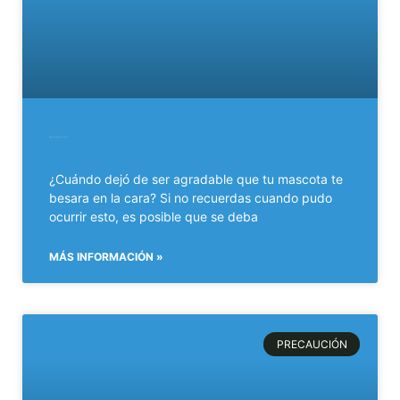
Higiene dental en perros y en gatos
¿Cuándo dejó de ser agradable que tu mascota te
besara en la cara? Si no recuerdas cuando pudo
ocurrir esto, es posible que se deba
MÁS INFORMACIÓN »
PRECAUCIÓN