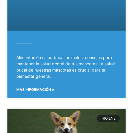
Alimentación salud bucal animales: consejos para mantener la salud dental de tus mascotas
Alimentación salud bucal animales: consejos para
mantener la salud dental de tus mascotas La salud
bucal de nuestras mascotas es crucial para su
bienestar general.
MÁS INFORMACIÓN »
HIGIENE