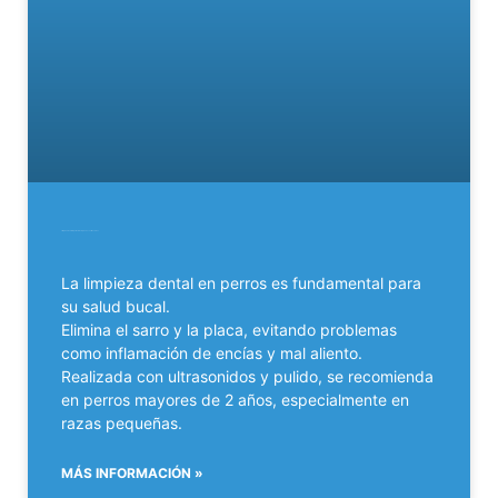
Limpieza dental a perros: todo lo que necesitas saber
La limpieza dental en perros es fundamental para
su salud bucal.
Elimina el sarro y la placa, evitando problemas
como inflamación de encías y mal aliento.
Realizada con ultrasonidos y pulido, se recomienda
en perros mayores de 2 años, especialmente en
razas pequeñas.
MÁS INFORMACIÓN »