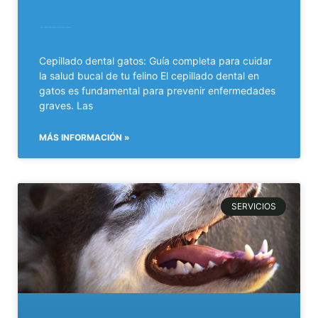
Cepillado dental gatos: Guía completa para cuidar la salud bucal de tu felino
Cepillado dental gatos: Guía completa para cuidar
la salud bucal de tu felino El cepillado dental en
gatos es fundamental para prevenir enfermedades
graves. Las
MÁS INFORMACIÓN »
SERVICIOS