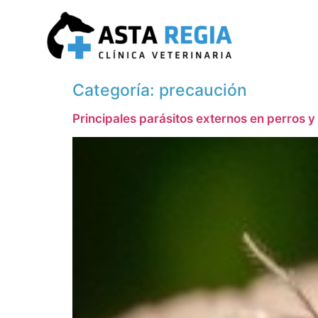
Categoría:
precaución
Principales parásitos externos en perros y