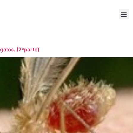
 gatos. (2ªparte)